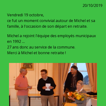
20/10/2019
Vendredi 19 octobre,
ce fut un moment convivial autour de Michel et sa
famille, à l'occasion de son départ en retraite.
Michel a rejoint l'équipe des employés municipaux
en 1992 ....
27 ans donc au service de la commune.
Merci à Michel et bonne retraite !