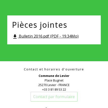
Pièces jointes
Bulletin 2016.pdf (PDF - 19.34Mo)
file_download
Contact et horaires d'ouverture
Commune de Levier
Place Bugnet
25270 Levier - FRANCE
+33 3 81 89 53 22
Contact par formulaire