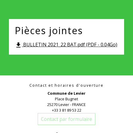
Pièces jointes
BULLETIN 2021_22 BAT.pdf (PDF - 0.04Go)
file_download
Contact et horaires d'ouverture
Commune de Levier
Place Bugnet
25270 Levier - FRANCE
+33 3 81 89 53 22
Contact par formulaire